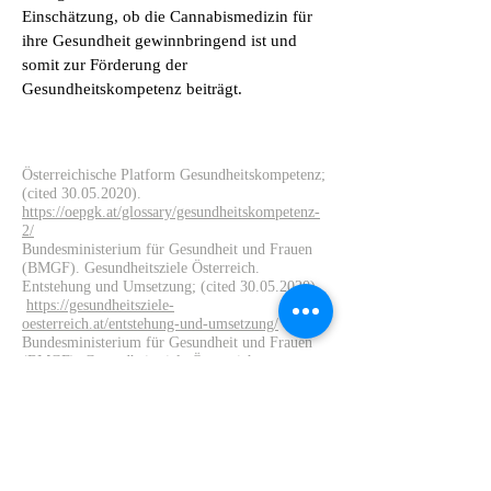
Einschätzung, ob die Cannabismedizin für
ihre Gesundheit gewinnbringend ist und
somit zur Förderung der
Gesundheitskompetenz beiträgt.
Österreichische Platform Gesundheitskompetenz;
(cited
30.05.2020)
.
https://oepgk.at/glossary/gesundheitskompetenz-
2/
Bundesministerium für Gesundheit und Frauen
(BMGF). Gesundheitsziele Österreich.
Entstehung und Umsetzung; (cited
30.05.2020)
.
https://gesundheitsziele-
oesterreich.at/entstehung-und-umsetzung/
Bundesministerium für Gesundheit und Frauen
(BMGF). Gesundheitsziele Österreich.
Gesundheitsziel 3; (cited 30.05.2020).
https://gesundheitsziele-
oesterreich.at/website2017/wp-
content/uploads/2017/05/bericht-arbeitsgruppe-3-
gesundheitsziele-oesterreich.pdf
Ordination Dr. med. univ. Kurt Blaas.