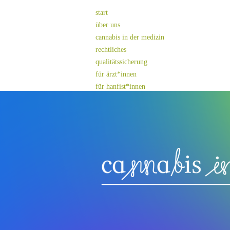
start
über uns
cannabis in der medizin
rechtliches
qualitätssicherung
für ärzt*innen
für hanfist*innen