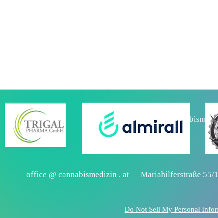
office@cannabismediz
office @ cannabismedizin . at Mariahilferstraße 55/
Do Not Sell My Personal Info